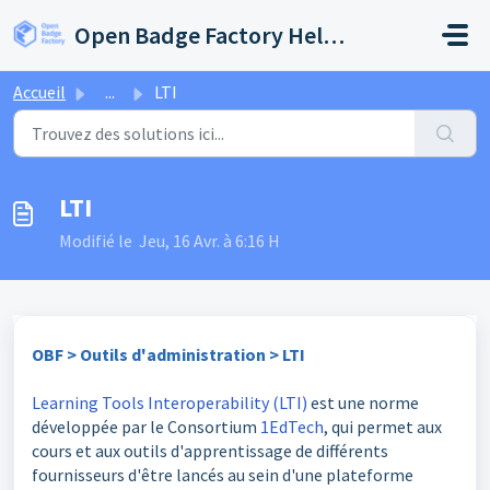
Passer au contenu principal
Open Badge Factory Help Center
Accueil
...
LTI
LTI
Modifié le Jeu, 16 Avr. à 6:16 H
OBF > Outils d'administration > LTI
Learning Tools Interoperability (LTI)
est une norme
développée par le Consortium
1EdTech
, qui permet aux
cours et aux outils d'apprentissage de différents
fournisseurs d'être lancés au sein d'une plateforme