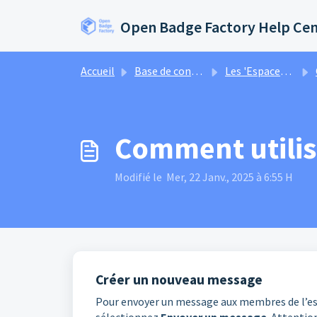
Passer au contenu principal
Open Badge Factory Help Ce
Accueil
Base de connaissances
Les 'Espaces' dans Open Badge Passport
C
Comment utilise
Modifié le Mer, 22 Janv., 2025 à 6:55 H
Créer un nouveau message
Pour envoyer un message aux membres de l’es