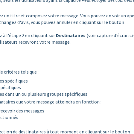
n, seuls les utilisateurs ayant la capacité
Peut envoyer des courriels
sez un titre et composez votre message. Vous pouvez en voir un ap
s changez d'avis, vous pouvez annuler en cliquant sur le bouton
 à l'étape 2 en cliquant sur
Destinataires
(voir capture d'écran ci
tilisateurs recevront votre message.
e critères tels que :
es spécifiques
pécifiques
s dans un ou plusieurs groupes spécifiques
ataires que votre message atteindra en fonction :
 recevoir des messages
lectionnés
élection de destinataires à tout moment en cliquant sur le bouton