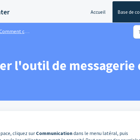
nter
Accueil
Base de c
omment communiquer au sein d’un Espace ?
r l'outil de messagerie
pace, cliquez sur
Communication
dans le menu latéral, puis