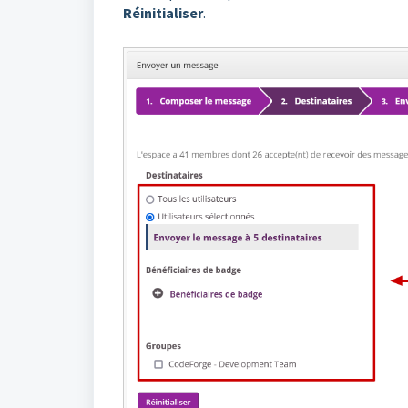
Réinitialiser
.