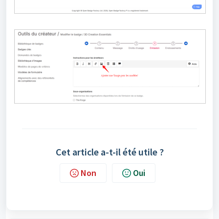
Cet article a-t-il été utile ?
Non
Oui