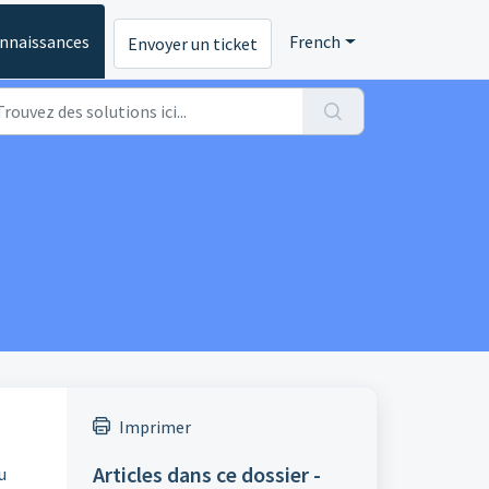
onnaissances
French
Envoyer un ticket
Imprimer
Articles dans ce dossier -
u