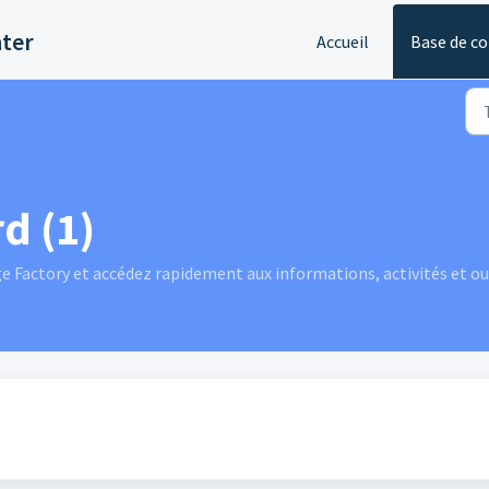
nter
Accueil
Base de c
d (1)
 Factory et accédez rapidement aux informations, activités et out