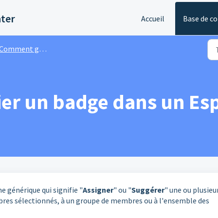
nter
Accueil
Base de c
omment gérer les badges dans un Espace ?
r un badge dans un Esp
e générique qui signifie "
Assigner
" ou "
Suggérer
" une ou plusieu
res sélectionnés, à un groupe de membres ou à l'ensemble des