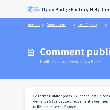
Passer au contenu principal
Open Badge Factory Help Ce
Accueil
Base de connaissances
Les 'Espaces' dans Open Badge Passport
C
Comment publie
Modifié le Lun, 24 Févr., 2025 à 6:26 H
Le terme
Publier
(dans un Espace) est un term
demande(s) de badge directement à des memb
utilisateurs de cet Espace.