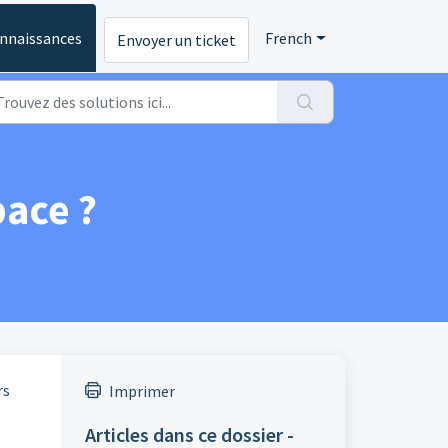
onnaissances
French
Envoyer un ticket
ace ?
rs
Imprimer
Articles dans ce dossier -