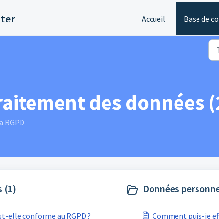
nter
Accueil
Base de c
traitement des données (
 la RGPD
 (1)
Données personnel
st-elle conforme au RGPD ?
Comment puis-je eff