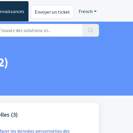
onnaissances
French
Envoyer un ticket
2)
les (3)
acer les données personnelles des